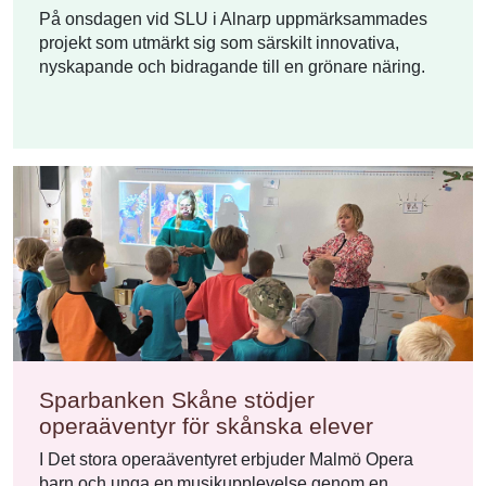
På onsdagen vid SLU i Alnarp uppmärksammades
projekt som utmärkt sig som särskilt innovativa,
nyskapande och bidragande till en grönare näring.
Sparbanken Skåne stödjer
operaäventyr för skånska elever
I Det stora operaäventyret erbjuder Malmö Opera
barn och unga en musikupplevelse genom en